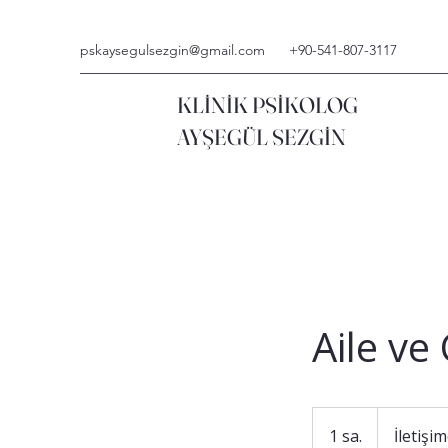
pskaysegulsezgin@gmail.com
+90-541-807-3117
KLİNİK PSİKOLOG
AYŞEGÜL SEZGİN
Aile ve
İletişime
geçin
1 sa.
1
İletişi