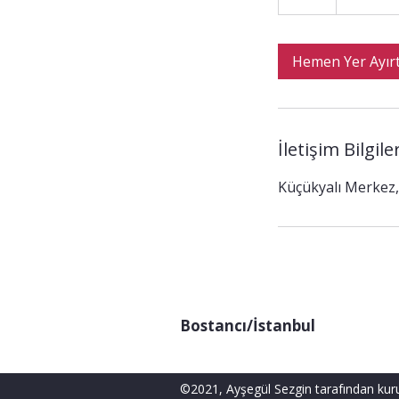
s
a
Hemen Yer Ayır
İletişim Bilgiler
Küçükyalı Merkez,
Bostancı/İstanbul
©2021, Ayşegül Sezgin tarafından kur