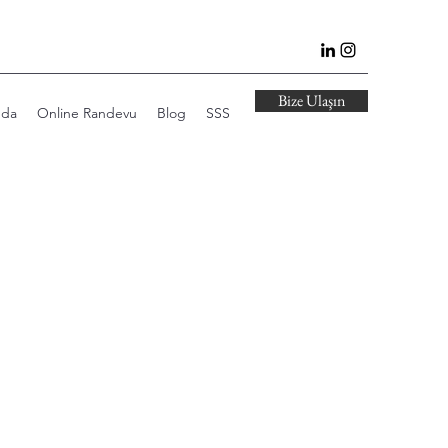
Bize Ulaşın
mda
Online Randevu
Blog
SSS