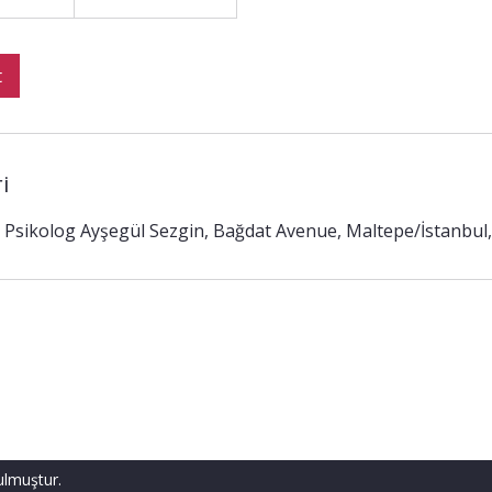
t
i
 Psikolog Ayşegül Sezgin, Bağdat Avenue, Maltepe/İstanbul,
ulmuştur.